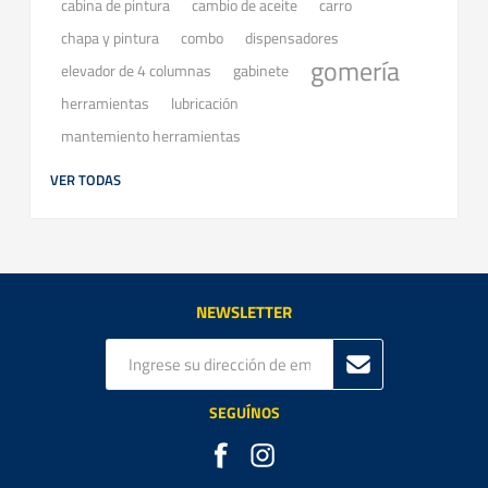
cabina de pintura
cambio de aceite
carro
chapa y pintura
combo
dispensadores
gomería
elevador de 4 columnas
gabinete
herramientas
lubricación
mantemiento herramientas
VER TODAS
NEWSLETTER
SEGUÍNOS