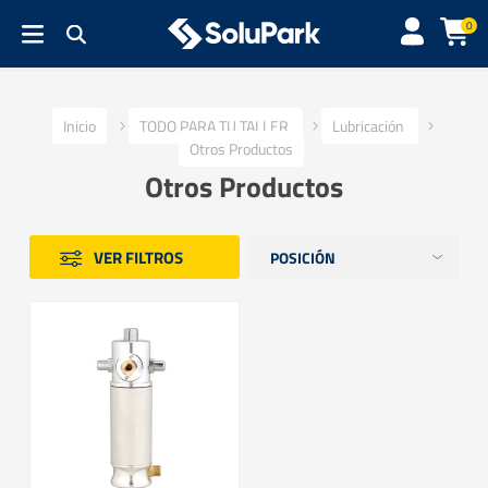
0
Inicio
TODO PARA TU TALLER
Lubricación
Otros Productos
Otros Productos
VER FILTROS