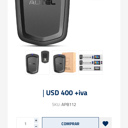
USD 400 +iva
SKU:
APB112
i
h