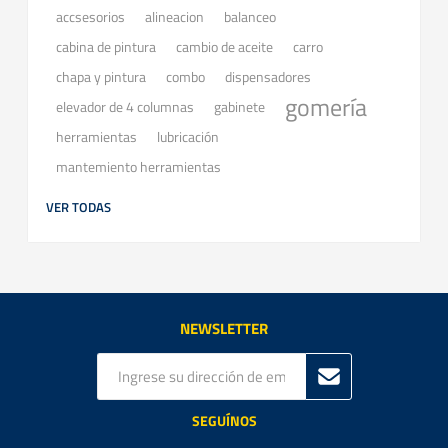
accsesorios
balanceo
alineacion
cabina de pintura
cambio de aceite
carro
chapa y pintura
combo
dispensadores
gomería
elevador de 4 columnas
gabinete
herramientas
lubricación
mantemiento herramientas
VER TODAS
NEWSLETTER
SEGUÍNOS