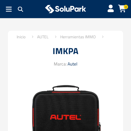
0
Inicio
AUTEL
Herramientas IMMO
IMKPA
Marca:
Autel