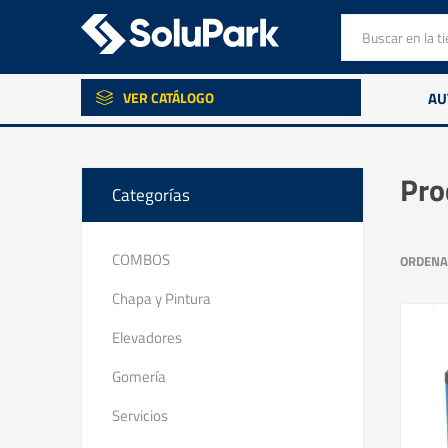
VER CATÁLOGO
AU
Pro
Categorías
COMBOS
ORDENA
Chapa y Pintura
Elevadores
Gomería
Servicios