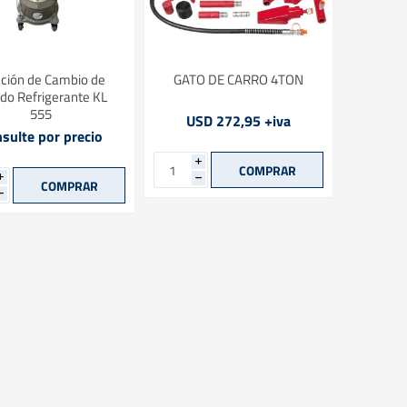
ación de Cambio de
GATO DE CARRO 4TON
ido Refrigerante KL
555
USD 272,95 +iva
sulte por precio
i
i
h
h