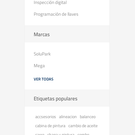
Inspección digital
Programación de llaves
Marcas
SoluPark
Mega
VER TODAS
Etiquetas populares
accsesorios
balanceo
alineacion
cabina de pintura
cambio de aceite
carro
chapa y pintura
combo