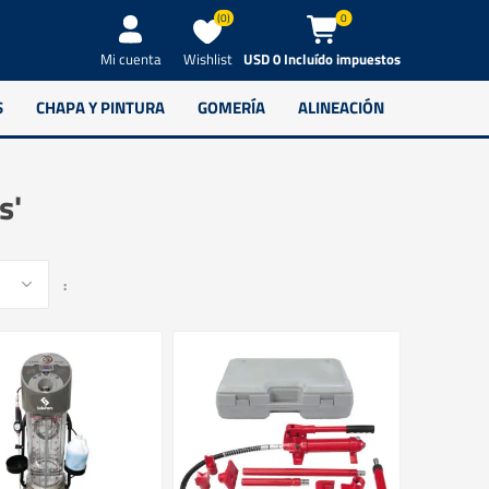
(0)
0
Wishlist
USD 0 Incluído impuestos
Mi cuenta
S
CHAPA Y PINTURA
GOMERÍA
ALINEACIÓN
s'
: