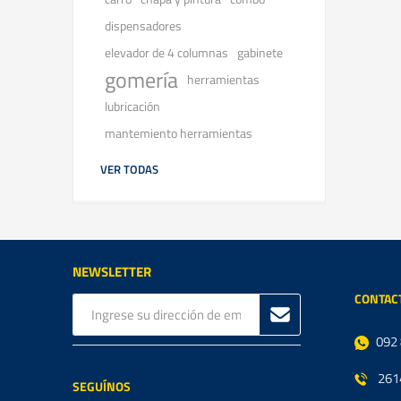
dispensadores
elevador de 4 columnas
gabinete
gomería
herramientas
lubricación
mantemiento herramientas
VER TODAS
NEWSLETTER
CONTAC
092
261
SEGUÍNOS