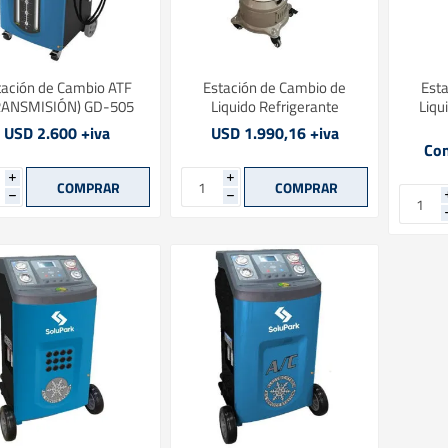
tación de Cambio ATF
Estación de Cambio de
Est
RANSMISIÓN) GD-505
Liquido Refrigerante
Liqu
USD 2.600 +iva
USD 1.990,16 +iva
Con
i
i
h
h