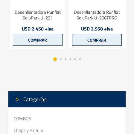
rk
Desenllantadora Runflat
Desenllantadora Runflat
SoluPark U-221
SoluPark U-256TPRO
USD 2.450 +iva
USD 2.950 +iva
Categorías
COMBOS
Chapa y Pintura