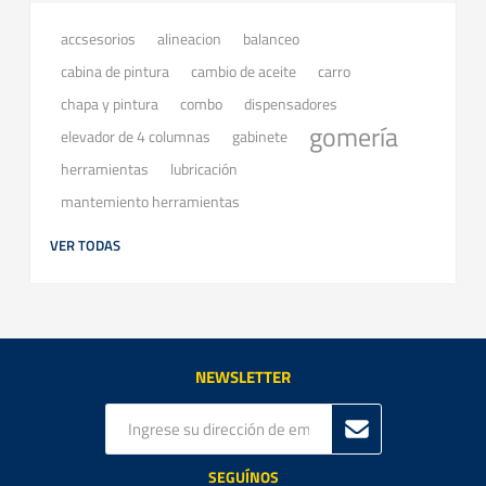
accsesorios
balanceo
alineacion
cabina de pintura
cambio de aceite
carro
chapa y pintura
combo
dispensadores
gomería
elevador de 4 columnas
gabinete
herramientas
lubricación
mantemiento herramientas
VER TODAS
NEWSLETTER
SEGUÍNOS