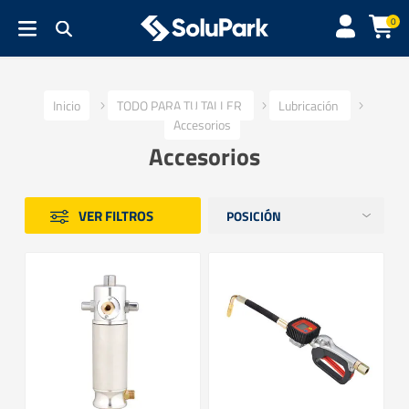
0
Inicio
TODO PARA TU TALLER
Lubricación
Accesorios
Accesorios
VER FILTROS