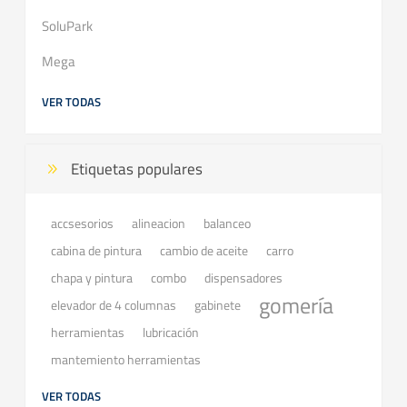
SoluPark
Mega
VER TODAS
Etiquetas populares
accsesorios
balanceo
alineacion
cabina de pintura
cambio de aceite
carro
chapa y pintura
combo
dispensadores
gomería
elevador de 4 columnas
gabinete
herramientas
lubricación
mantemiento herramientas
VER TODAS