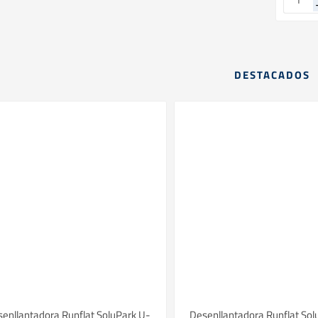
DESTACADOS
enllantadora Runflat SoluPark U-
Desenllantadora Runflat Sol