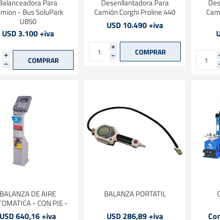
Balanceadora Para
Desenllantadora Para
Des
mion - Bus SoluPark
Camión Corghi Proline 440
Cami
U850
USD 10.490 +iva
USD 3.100 +iva
U
i
i
h
h
BALANZA DE AIRE
BALANZA PORTATIL
OMATICA - CON PIE -
USD 640,16 +iva
USD 286,89 +iva
Con