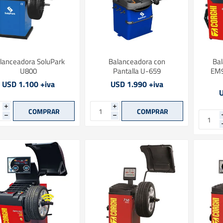
lanceadora SoluPark
Balanceadora con
Bal
U800
Pantalla U-659
EM9
USD 1.100 +iva
USD 1.990 +iva
U
i
i
h
h