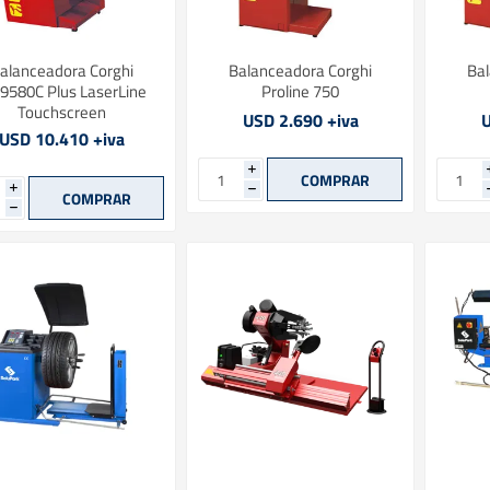
alanceadora Corghi
Balanceadora Corghi
Bal
9580C Plus LaserLine
Proline 750
Touchscreen
USD 2.690 +iva
U
USD 10.410 +iva
i
i
h
h