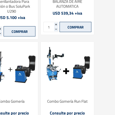
enllantadora Para
BALANZA DE AIRE
ón o Bus SoluPark
AUTOMATICA
U290
USD 539,34 +iva
SD 5.100 +iva
i
i
h
h
Combo Gomería
Combo Gomería Run Flat
sulte por precio
Consulte por precio