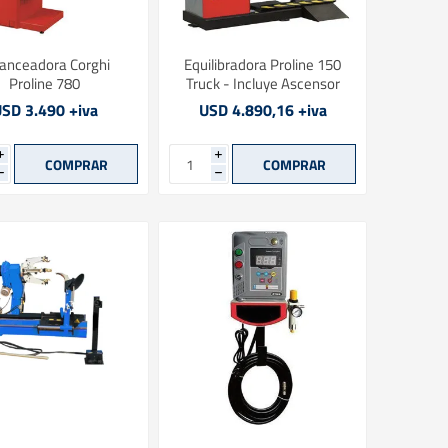
anceadora Corghi
Equilibradora Proline 150
Proline 780
Truck - Incluye Ascensor
SD 3.490 +iva
USD 4.890,16 +iva
i
i
h
h