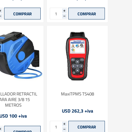
i
i
h
h
LLADOR RETRACTIL
MaxiTPMS TS408
ARA AIRE 3/8 15
METROS
USD 262,3 +iva
USD 100 +iva
i
i
h