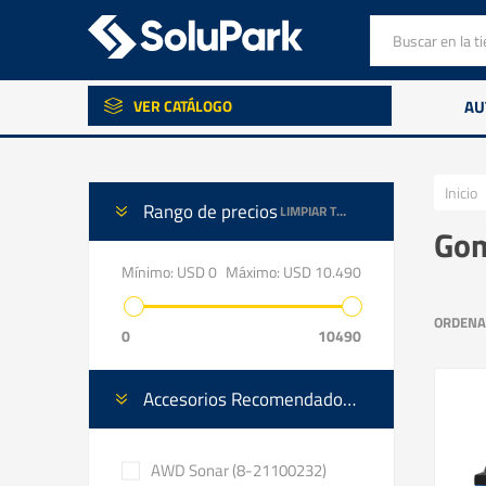
VER CATÁLOGO
AU
Inicio
Rango de precios
LIMPIAR TODO
Gom
Mínimo:
USD 0
Máximo:
USD 10.490
ORDENA
0
10490
Accesorios Recomendados ✓
AWD Sonar (8-21100232)