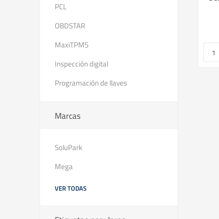
PCL
precio
USD 7.500 +iva
OBDSTAR
MaxiTPMS
i
h
Inspección digital
Programación de llaves
Marcas
SoluPark
Mega
VER TODAS