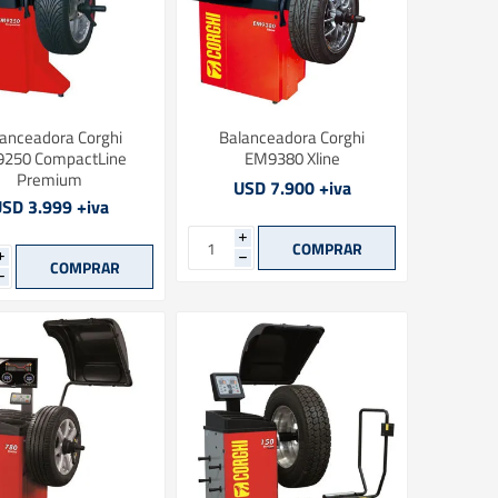
anceadora Corghi
Balanceadora Corghi
250 CompactLine
EM9380 Xline
Premium
USD 7.900 +iva
SD 3.999 +iva
i
i
h
h