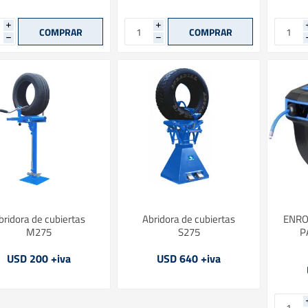
i
i
h
h
bridora de cubiertas
Abridora de cubiertas
ENRO
M275
S275
P
USD 200 +iva
USD 640 +iva