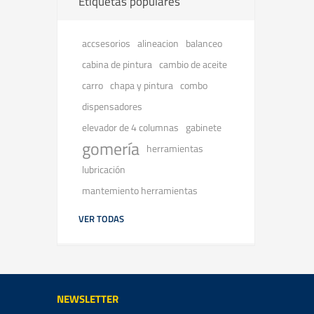
Etiquetas populares
accsesorios
balanceo
alineacion
cabina de pintura
cambio de aceite
carro
chapa y pintura
combo
dispensadores
elevador de 4 columnas
gabinete
gomería
herramientas
lubricación
mantemiento herramientas
VER TODAS
NEWSLETTER