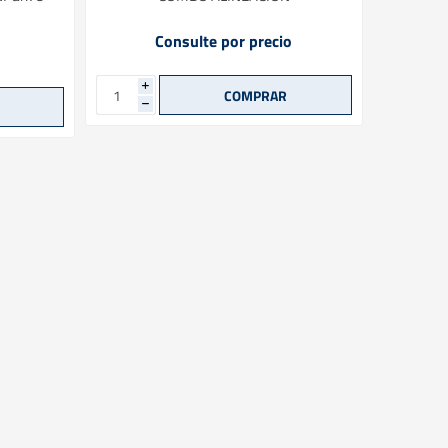
Consulte por precio
i
i
h
h