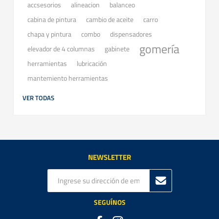
accsesorios
balanceo
alineacion
cabina de pintura
cambio de aceite
carro
chapa y pintura
combo
dispensadores
gomería
elevador de 4 columnas
gabinete
herramientas
lubricación
mantemiento herramientas
VER TODAS
NEWSLETTER
SEGUÍNOS