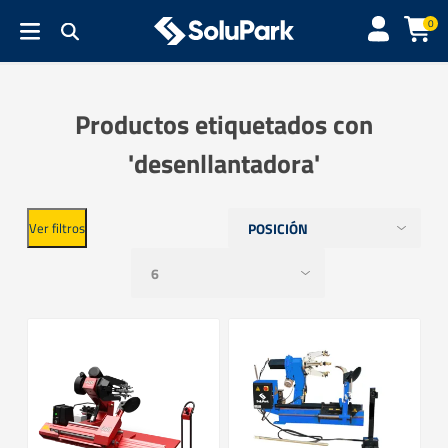
0
Productos etiquetados con
'desenllantadora'
Ver filtros