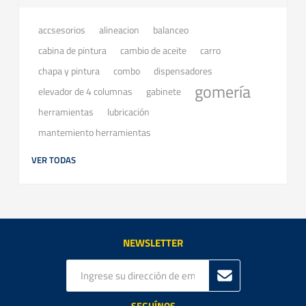
accsesorios
balanceo
alineacion
cabina de pintura
cambio de aceite
carro
chapa y pintura
combo
dispensadores
gomería
elevador de 4 columnas
gabinete
herramientas
lubricación
mantemiento herramientas
VER TODAS
NEWSLETTER
SEGUÍNOS