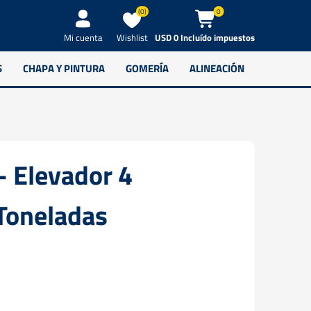
(0)
0
Wishlist
USD 0 Incluído impuestos
Mi cuenta
S
CHAPA Y PINTURA
GOMERÍA
ALINEACIÓN
- Elevador 4
Toneladas