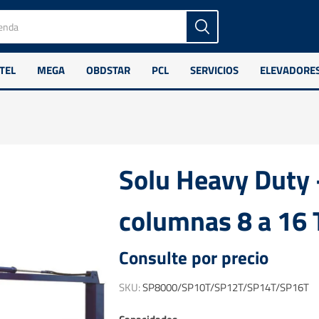
TEL
MEGA
OBDSTAR
PCL
SERVICIOS
ELEVADORE
Solu Heavy Duty 
columnas 8 a 16 
Consulte por precio
SKU:
SP8000/SP10T/SP12T/SP14T/SP16T