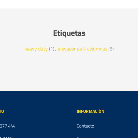
Etiquetas
heavy duty
(1)
,
elevador de 4 columnas
(6)
TO
INFORMACIÓN
 877 444
Contacto