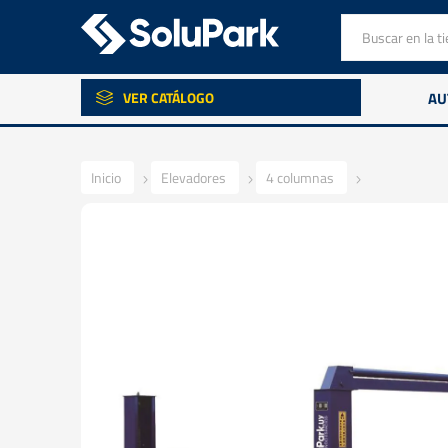
VER CATÁLOGO
AU
Inicio
Elevadores
4 columnas