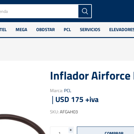
TEL
MEGA
OBDSTAR
PCL
SERVICIOS
ELEVADORE
Inflador Airforc
Marca:
PCL
USD 175 +iva
SKU:
AFG4H03
i