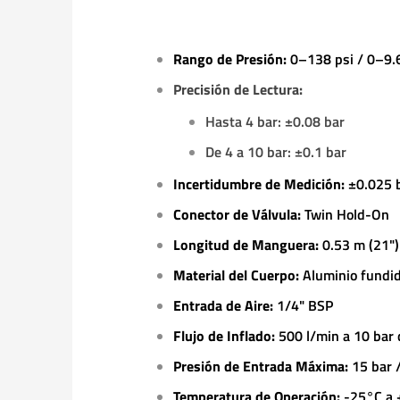
Rango de Presión:
0–138 psi / 0–9.
Precisión de Lectura:
Hasta 4 bar: ±0.08 bar
De 4 a 10 bar: ±0.1 bar
Incertidumbre de Medición:
±0.025 
Conector de Válvula:
Twin Hold-On
Longitud de Manguera:
0.53 m (21")
Material del Cuerpo:
Aluminio fundid
Entrada de Aire:
1/4" BSP
Flujo de Inflado:
500 l/min a 10 bar 
Presión de Entrada Máxima:
15 bar 
Temperatura de Operación:
-25°C a