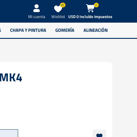
(0)
0
Wishlist
USD 0 Incluído impuestos
Mi cuenta
S
CHAPA Y PINTURA
GOMERÍA
ALINEACIÓN
e MK4