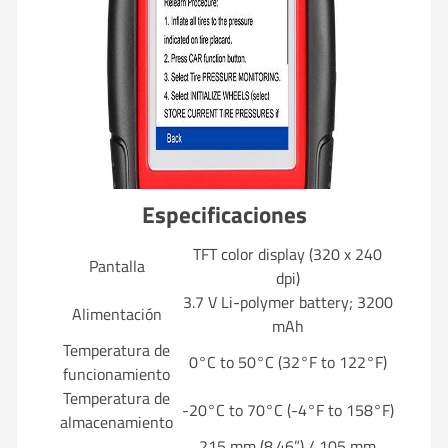
Especificaciones
TFT color display (320 x 240
Pantalla
dpi)
3.7 V Li-polymer battery; 3200
Alimentación
mAh
Temperatura de
0°C to 50°C (32°F to 122°F)
funcionamiento
Temperatura de
-20°C to 70°C (-4°F to 158°F)
almacenamiento
215 mm (8.46”) / 105 mm