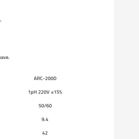
.
uave.
ARC-200D
1pH 220V ±15%
50/60
9.4
42