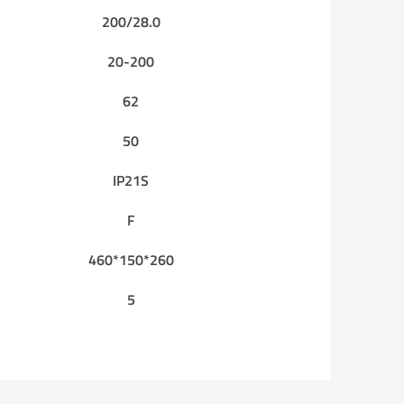
200/28.0
20-200
62
50
IP21S
F
460*150*260
5