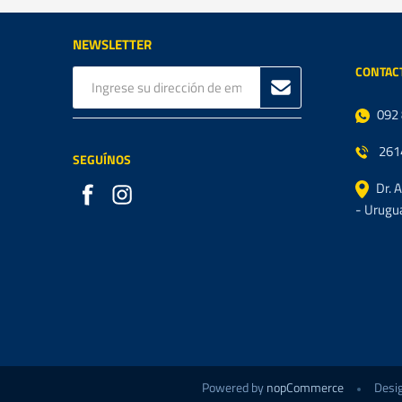
NEWSLETTER
CONTAC
092
261
SEGUÍNOS
Dr. 
- Urugu
Powered by
nopCommerce
Desi