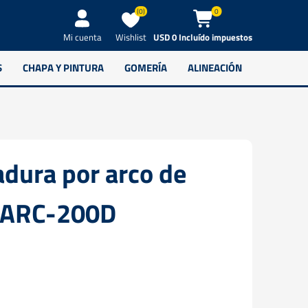
(0)
0
Wishlist
USD 0 Incluído impuestos
Mi cuenta
S
CHAPA Y PINTURA
GOMERÍA
ALINEACIÓN
dura por arco de
 ARC-200D