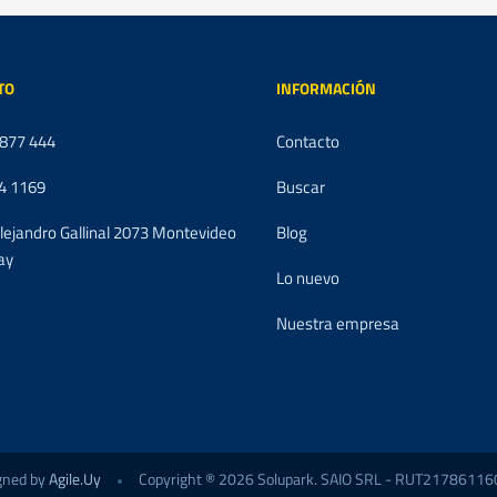
TO
INFORMACIÓN
 877 444
Contacto
4 1169
Buscar
Alejandro Gallinal 2073 Montevideo
Blog
ay
Lo nuevo
Nuestra empresa
gned by
Agile.Uy
Copyright ® 2026 Solupark. SAIO SRL - RUT217861160