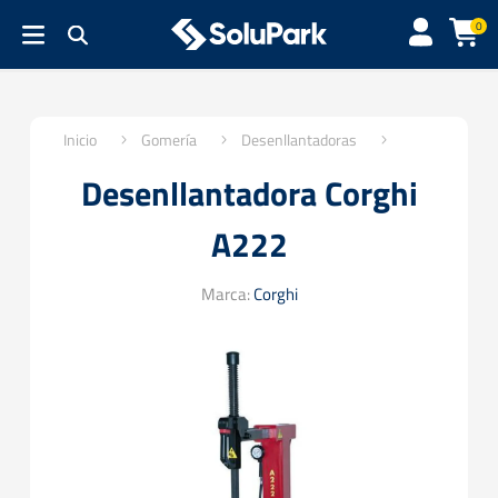
0
Inicio
Gomería
Desenllantadoras
Desenllantadora Corghi
A222
Marca:
Corghi