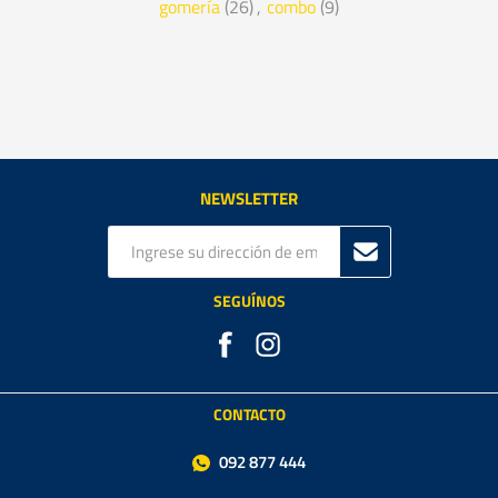
gomería
(26)
,
combo
(9)
NEWSLETTER
SEGUÍNOS
CONTACTO
092 877 444