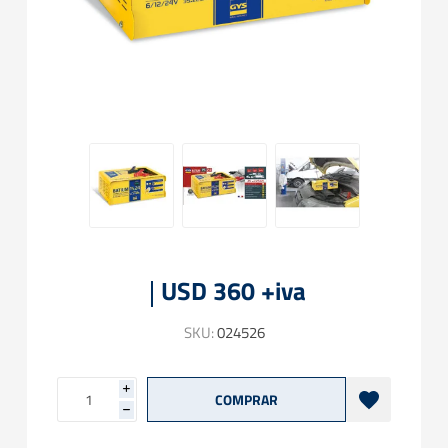
USD 360 +iva
SKU:
024526
i
h