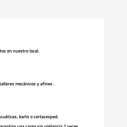
os en nuestro local.
lleres mecánicos y afines .
uáticas, karts o cortacesped.
rantiza una carga sin vigilancia 2 veces