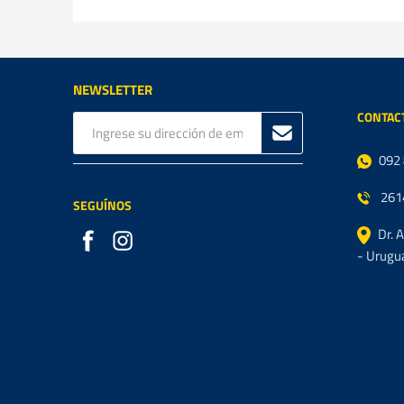
NEWSLETTER
CONTAC
092
261
SEGUÍNOS
Dr. 
- Urugu