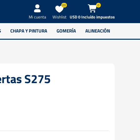
(0)
0
Wishlist
USD 0 Incluído impuestos
Mi cuenta
S
CHAPA Y PINTURA
GOMERÍA
ALINEACIÓN
ertas S275