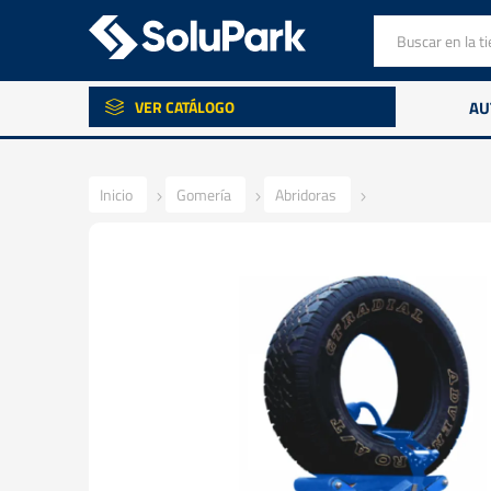
VER CATÁLOGO
AU
Inicio
Gomería
Abridoras